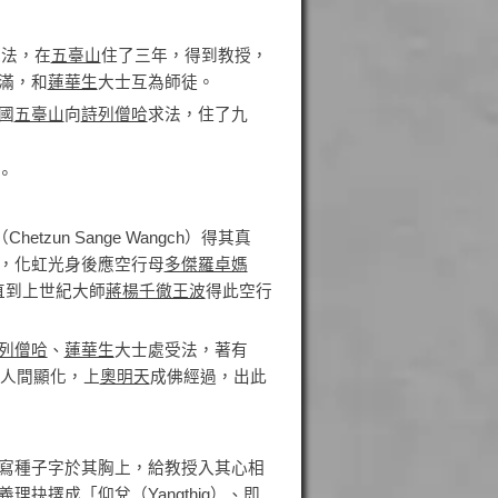
求法，在
五臺山
住了三年，得到教授，
滿，和
蓮華生
大士互為師徒。
中國
五臺山
向
詩列僧哈
求法，住了九
。
（Chetzun Sange Wangch）得其真
，化虹光身後應空行母
多傑羅卓媽
。直到上世紀大師
蔣楊千徹王波
得此空行
列僧哈
、
蓮華生
大士處受法，著有
人間顯化，上
奧明天
成佛經過，出此
寫種子字於其胸上，給教授入其心相
抉擇成「仰兌（Yangthig）、即