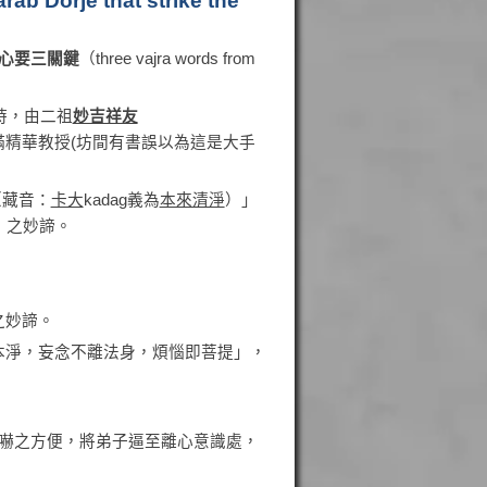
ab Dorje that strike the
心要三關鍵
（three vajra words from
時，由二祖
妙吉祥友
滿精華教授(坊間有書誤以為這是大手
（藏音：
卡大
kadag義為
本來清淨
）」
t）」之妙諦。
之妙諦。
妄本淨，妄念不離法身，煩惱即菩提」，
嚇之方便，將弟子逼至離心意識處，