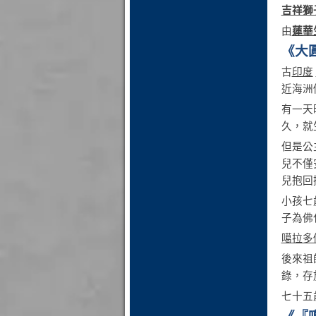
吉祥獅
由
蓮華
《大
古
印度
近海洲
有一天
久，就
但是公
兒不僅
兒抱回
小孩七
子為佛
噶拉多
後來祖
錄，存
七十五