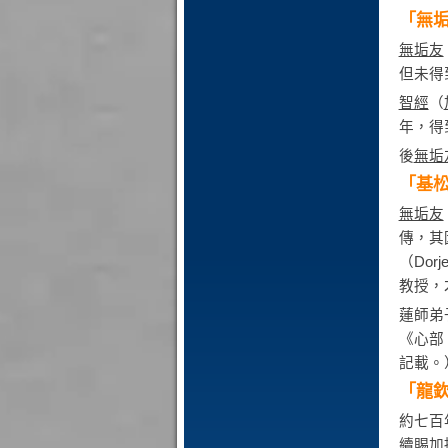
「無垢友
無垢友
但未得
智經
（
年，得
後
無垢
「基
無垢友
傳，其
（Do
教授，
蓮師弟
《心部
記載。
「龍
約七百
續賜加