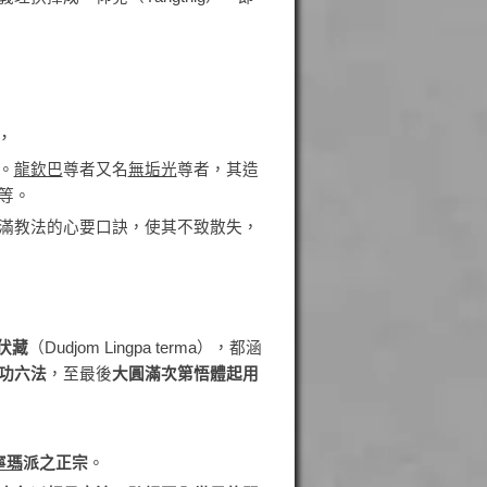
，
。
龍欽巴
尊者又名
無垢光
尊者，其造
等。
滿教法的心要口訣，使其不致散失，
伏藏
（Dudjom Lingpa terma），都涵
功六法
，至最後
大圓滿次
第
悟
體
起
用
寧瑪
派
之正宗
。