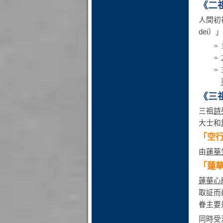
《二
人間初
dei）
《三
三祖
詩
大士和
「空
由
蓮華
「蓮
蓮華心
取証而
眷主要
同時受