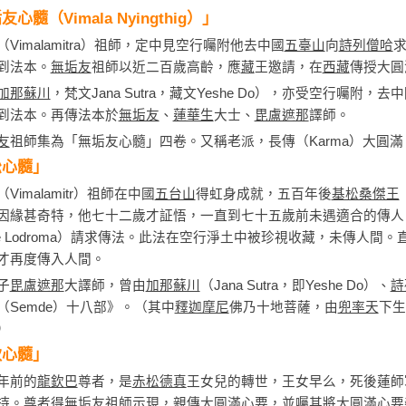
心髓（Vimala Nyingthig）」
（Vimalamitra）祖師，定中見空行囑附他去中國
五臺山
向
詩列僧哈
到法本。
無垢友
祖師以近二百歲高齡，應
藏
王邀請，在
西藏
傳授大圓
加那蘇川
，梵文Jana Sutra，藏文Yeshe Do），亦受空行囑附，去
到法本。再傳法本於
無垢友
、
蓮華生
大士、
毘盧遮那
譯師。
友
祖師集為「無垢友心髓」四卷。又稱老派，長傳（Karma）大圓滿
松心髓」
（Vimalamitr）祖師在中國
五台山
得虹身成就，五百年後
基松桑傑王
因緣甚奇特，他七十二歲才証悟，一直到七十五歲前未遇適合的傳人
rje Lodroma）請求傳法。此法在空行淨土中被珍視收藏，未傳人間
才再度傳入人間。
子
毘盧遮那
大譯師，曾由
加那蘇川
（Jana Sutra，即Yeshe Do）、
詩
（Semde）十八部》。（其中
釋迦摩尼
佛乃十地菩薩，由
兜率天
下生
）
欽心髓」
年前的
龍欽巴
尊者，是
赤松德真
王女兒的轉世，王女早么，死後蓮師
持。尊者得
無垢友
祖師示現，親傳大圓滿心要，並囑其將大圓滿心要義理