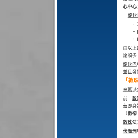
心中心
龍欽
由以上
論頗多
龍欽巴
並且發
「敦珠
寧瑪
派
前
敦
蓋即身
（
徹卻
敦珠
法
伏魔洲