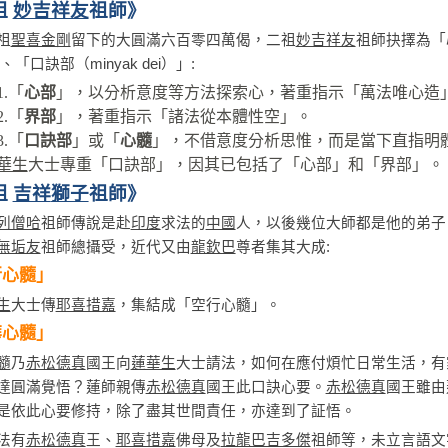
祖
妙吉祥友
祖師》
祖
聖喜金剛
留下的大圓滿六百零四萬偈，二祖
妙吉祥友
祖師抉擇為「心
」、「口訣部（minyak dei）」:
1.「
心部
」，以分析意度等方法探索心，著重指示「萬法唯心造
2.「
界部
」，著重指示「諸法從本體性空」。
3.「
口訣部
」或「
心髓
」，不借意度分析思惟，而是當下直指明
華生
大士專重「口訣部」，因其已包括了「心部」和「界部」。
祖
吉祥
獅子
祖師》
列僧哈
祖師傳說是赴
印度
求法的
中國
人，以後幾位大師都是他的弟子
無垢友
祖師總攝受，近代又由
龍欽巴
尊者集其大成:
行心髓」
生
大士傳
耶喜措嘉
，集結成「空行心髓」。
華心髓」
髓
乃
赤松德真
國王向
蓮華生
大士請法，如何在應付煩忙日常生活，有
達圓滿覺悟？蓮師親傳
赤松德真
國王此口訣心要。
赤松德真
國王雖由
是依此心要修持，除了盡其世間責任，亦達到了証悟。
法有
赤松德真
王、
耶喜措嘉
佛母及
拉龍巴吉多傑
祖師等，未立言語文