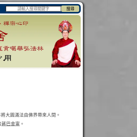
搜尋
界將大圓滿法由佛界帶來人間。
音
蔣巴舍甯
。