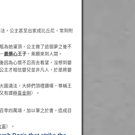
佛法，公主甚至出家成比丘尼，常到附
瓶為她灌頂，公主做了這個夢之後不
－
最勝心
王子
，乘願來到人間。
後因為心懷不忍而去看望，沒想到嬰
公主才相信嬰兒並非凡人，於是將嬰
大圓滿法，大師們頂禮讚嘆，尊稱王
又有譯
極喜金剛
）。
百零四萬頌，加以筆之於書，造成目
舍甯
）。