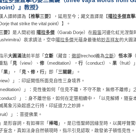
噶拉多傑
直擊心要三關鍵
（three vajra words from Gar
 point）
』教授
》
漢人譯師譯為【
椎擊三要
】，延用至今；藏文直譯是【
噶拉多傑
直擊
orje that strike the vital point）】。
三要
】是人間初祖
噶拉多傑
（Garab Dorje）在
殿笛
河邊化虹光涅槃
jushrimitra）哀求請法，空中
噶拉多傑
光蘊身最後給
妙吉祥友
的大圓
指示
大圓滿法
前半部「
立斷
（藏音：
徹卻
trechod義為
立斷
）
悟本淨
重點「
見
（view）、
修
（meditation），
行
（conduct）、
果
（frui
「
果
」，「
見、修，行
」即「
三關鍵
」。
view）」：印証開悟所面見自性三身境界。
meditation）」：見性後如何「住見不離，不守不散，無修不離修」
conduct）」：身不離世俗，如何在定慧相續中，「以見解縛，隨
滅萬象污染起惑之行持，印証道力之妙諦。
fruit）」：菩提佛果。
」是形容詞，有如禪宗「
棒喝
」，是已悟聖師因緣至時，以厲呼聲驚
子妄念，真如法身自然頓現時，指示引見認取，啟發弟子頓悟見性。