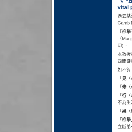
《『
vital
過去某
Garab D
【
椎擊
（Man
印)。
本教授
四關鍵
如不算
「
見
（
「
修
（
「
行
（
不為生
「
果
（
「
椎擊
立斷弟