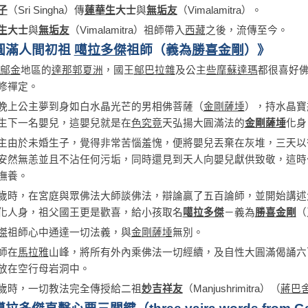
子
（Sri Singha）傳
蓮華生
大士
與
無垢友
（Vimalamitra）。
生
大士
與
無垢友
（Vimalamitra）祖師帶入
西藏
之後，流傳至今。
圓滿人間初祖
噶拉多傑
祖師（義為
勝喜金剛
）》
鄔金
地區的
達那郭夏洲
，國王
鄔巴拉雜
及公主
些摩蘇達瑪
都很喜好
修禪定。
晚上公主夢到身如白水晶光芒的男相佛菩薩（
金剛薩埵
），持水晶寶
生下一名嬰兒，這嬰兒就是在
色究竟
天弘揚大圓滿法的
金剛薩埵
化身
主由於未婚生子，覺得非常苦惱羞愧，便將嬰兒丟棄在灰堆，三天以
安然無恙並且不沾任何污垢，同時還見到天人向嬰兒獻供致敬，這時
撫養。
歲時，在宮庭與眾佛法大師談佛法，辯論贏了五百論師，並開始講述
化人身，祖父國王更是歡喜，給小孩取名
噶拉多傑
－義為
勝喜金剛
（
傑
祖師心中通達一切法義，與
金剛薩埵
無別。
師在
馬拉雅
山峰，將所有外內乘佛法一切經續，及自性大圓滿偈誦六
放在空行母岩洞中。
歲時，一切教法完全傳授給二祖
妙吉祥友
（Manjushrimitra）（
蔣巴