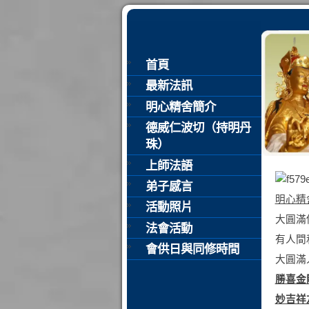
首頁
最新法訊
明心精舍簡介
德威仁波切（持明丹
珠）
上師法語
弟子感言
明心精
活動照片
大圓滿
法會活動
有人間
會供日與同修時間
大圓滿
勝喜金
妙吉祥