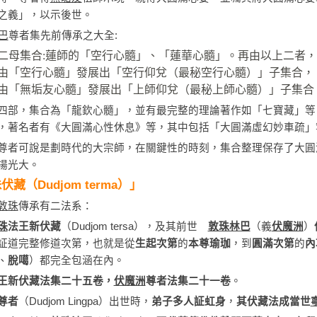
之義」，以示後世。
巴
尊者集先前傳承之大全:
二母集合:蓮師的「空行心髓」、「蓮華心髓」。再由以上二者，
由「空行心髓」發展出「空行仰兌（最秘空行心髓）」子集合，
由「無垢友心髓」發展出「上師仰兌（最秘上師心髓）」子集合
四部，集合為「龍欽心髓」，並有最完整的理論著作如「七寶藏」等
，著名者有《大圓滿心性休息》等，其中包括「大圓滿虛幻妙車疏」
尊者可說是劃時代的大宗師，在關鍵性的時刻，集合整理保存了大圓
揚光大。
伏藏（Dudjom terma）」
敦珠
傳承有二法系：
珠
法王新伏藏
（Dudjom tersa），及其前世
敦珠林巴
（義
伏魔洲
）
証道完整修道次第，也就是從
生起次第
的
本尊瑜珈
，到
圓滿次第
的
內
、
脫噶
）都完全包涵在內。
王新伏藏法集二十五卷，
伏魔洲
尊者法集二十一卷
。
尊者
（Dudjom Lingpa）出世時，
弟子多人証虹身
，
其伏藏法成當世