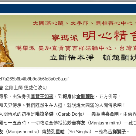
舍
金剛上師
德威
仁波切
傳承，由
法身
佛
普賢王如來
，到
報身
佛
金剛薩陀
、五方佛等。
和天界傳承。我們既然生在人道，就說說大圓滿的人間傳承吧！
人間傳承的初祖是
噶拉多傑
（Garab Dorje）－義為
勝喜金剛
，由佛
剛
七十五歲時，一切教法全傳授給
妙吉祥友
（Manjushrimitra）－藏
友
（Manjushrimitra）傳
詩列星哈
（Sri Singha）－義為
吉祥獅子
。