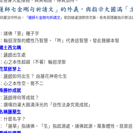
智慧身大能接通，與其相應，得其加持。
伏藏法中所出，「
蓮師七金剛句祈請文
」依四級灌頂修持次第，各有其隱義指示修法
：諸佛「意」種子字
：輪迴涅槃的體性乃智慧，「吽」代表這智慧，發此聲顯本智
國土西北隅
：
蓮師
出生處
：心之本性超越（不著）輪迴涅槃
花莖胚芽上
：
蓮師
如何出生？ 由蓮花神奇化生
：心之本性空、覺不二
殊勝妙成就
：
蓮師
得何等成就？
：讚嘆四灌大圓滿淨光的「自性法身究竟成就」
名稱
蓮華生
：什麼名字？
：「蓮華」指諸佛，「生」指起源處，諸佛起源，萬象體性，就是這