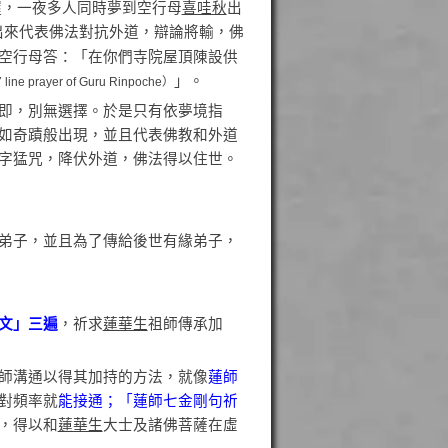
握，一夜多人同時夢到空行母
喜哇秋
出
出來代表佛法對抗外道，辯論將輸，佛
空行母答：「在你們寺院屋頂陳設供
」。
 line prayer of Guru Rinpoche）
即，別無選擇。於是只有依夢境指
如奇蹟般出現，並且代表佛教和外道
字猛咒，降伏外道，佛法得以住世。
弟子，並且為了傳給後世有緣弟子，
文」三遍
，祈求
蓮華生
祖師傳承加
師溝通以得其加持的方法，就像
蓮師
對頻率就
能接通；「蓮師七金剛句祈
，得以和
蓮華生
大士及諸佛菩薩在虛