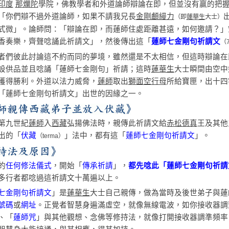
印度
那爛陀
學院，佛教學者和外道論師辯論在即，但並沒有贏的把
「你們辯不過外道論師，如果不請我兄長
金剛顱縵力
（即
蓮華生
大士）
式微」。論師問：「辯論在即，而蓮師住處距離甚遠，如何邀請？」
香奏樂，齊聲唸誦此祈請文」，然後傳出這「
蓮師七金剛句祈請文
（7
者們彼此討論這不約而同的夢境，雖然還是不太相信，但這時辯論在
設供品並且唸誦「蓮師七金剛句」祈請；這時
蓮華生
大士瞬間由空中
獲得勝利。外道以法力威脅，
蓮師
取出
獅面空行母
所給寶匣，出十四
「蓮師七金剛句祈請文」出世的因緣之一。
第九世紀
蓮師
入
西藏
弘揚佛法時，親傳此祈請文給
赤松德真
王及其他
出的「
伏藏
」法中，都有這「
蓮師七金剛句祈請文
」。
（terma）
的
任何修法儀式
，開始「
傳承祈請
」，
都先唸此「蓮師七金剛句祈請
多行者都唸過這祈請文十萬遍以上。
七金剛句祈請文
」是
蓮華生
大士自己親傳，做為當時及後世弟子與蓮
號碼
或
網址
。正覺者智慧身遍滿虛空，就像無線電波，如你接收器調
、「
蓮師咒
」與其他觀想、念佛等修持法，就像打開接收器調準頻率