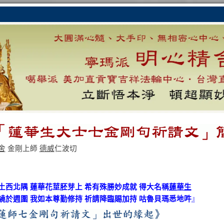
舍
金剛上師
德威
仁波切
土西北隅 蓮華花莖胚芽上 希有殊勝妙成就 得大名稱
蓮華生
繞於週圍 我如本尊勤修持 祈請降臨賜加持 咕魯貝瑪悉地吽
』