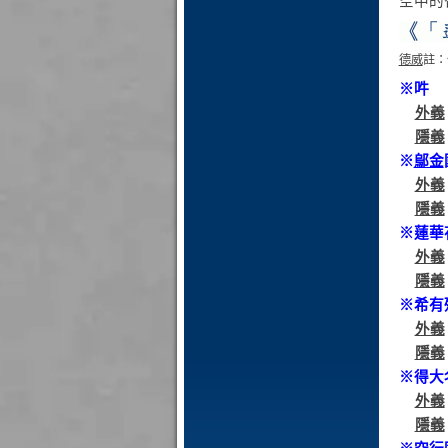
空中的
德威
註：
※吽
外義
隱義
※
鄔金
外義
隱義
※蓮華
外義
隱義
※希有
外義
隱義
※得大
外義
隱義