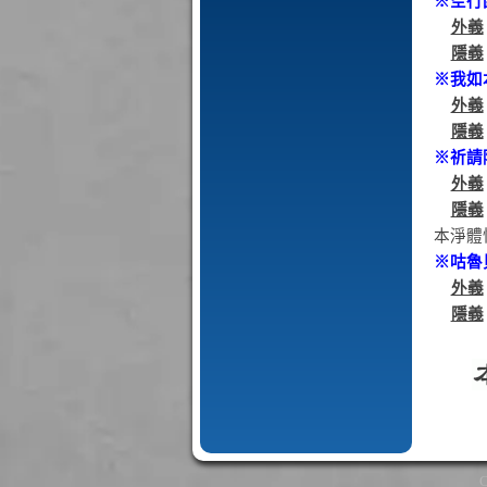
※空行
外義
隱義
※我如
外義
隱義
※祈請
外義
隱義
本淨體
※咕魯
外義
隱義
C