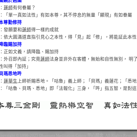
圍繞於週圍
：
蓮師
有何眷屬？
：「單一真如法性」有如本尊，其不停息的無量「顯現」有如眷屬
本尊勤修持
：發願要和
蓮師
得一樣的成就
：依大圓滿道直指引見心之本性，得「見」起「修」，將能証此本性
降臨賜加持
：正如文義，請降臨、賜加持
：外召即內証；究竟
蓮師
法身並非外在客體，無始和自性無別， 明
性叫得「加持」
貝瑪悉地吽
：
蓮華生
上師祈賜悉地。「咕魯」義上師；「貝瑪」義蓮花；「悉地
：「咕魯、貝瑪、悉地」即「法報化」三身，「吽」指五智，是對這
opyright © 1996-2025 Dharmata Meditation Center 明心精舍. All Rights Reserve