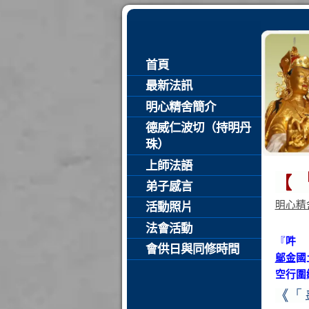
首頁
最新法訊
明心精舍簡介
德威仁波切（持明丹
珠）
上師法語
弟子感言
明心精
活動照片
法會活動
『
吽
會供日與同修時間
鄔金
國
空行圍