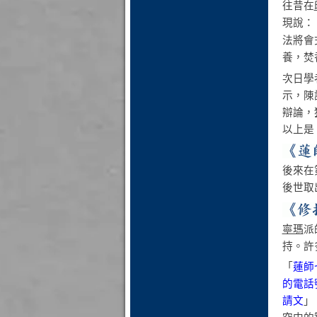
往昔在
現說：
法將會
養，焚
次日學
示，陳
辯論，
以上是
後來在
後世取
寧瑪
派
持。許
「
蓮師
的電話
請文
」