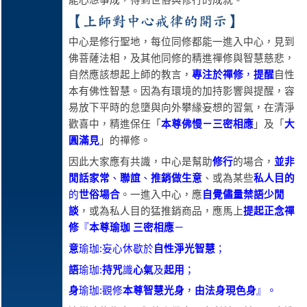
中心是修行聖地，每位同修都能一進入中心，見到
佛菩薩法相，及其他同修的精進禪修與智慧慈悲，
自然應該想起上師的教言，
專注於禪修
，
提醒
自性
本有佛性智慧。因為有環境的加持影響與提醒，容
易放下平時的怠墮與向外攀緣妄想的習氣，在清淨
歡喜中，精進保任「
本尊佛慢
－
三密相應
」及「
大
圓滿見
」的禪修。
因此大家應有共識，中心是幫助
修行
的場合，
並非
閒話家
常
、
聯誼
、
推銷做生意
、或為某些
私人目的
的
世俗場合
。一進入中心，應
自覺儘量禁語少閒
談
，或為私人目的猛推銷商品，應馬上
提起正念禪
修
『
本尊瑜珈
三密相應
－
意
瑜珈:妄心休歇於
自性淨光智慧
；
語
瑜珈:
持咒
識
心氣
及
起用
；
身
瑜珈:觀修
本尊智慧光身
，
由法身現色身
』。