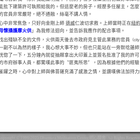
能批下建築許可執照給我的。但這麼老的房子，經歷多任屋主，怎麼
的官員非常嚴苛，絕不通融，絲毫不講人情。
心中非常焦急，只好向金剛上師
德威
仁波切求救。上師當時正在
紐
母懷攝護摩火供
」為我修法迴向，並告訴我應作的配合事項。
找出殘缺不全的文件，火供兩天後去市政府見主管此業務的官員
（city
一副不以為然的樣子，我心想大事不妙，但也只能站在一旁默唸蓮師
恍惚了一下，五分鐘內就從抽屜拿出大印蓋上並簽名批准了我的許可
的市府辦事人員，都驚嘆此事的〝匪夷所思〞，因為根據他們的經驗
雀躍之時，心中對上師與佛菩薩充滿了感激之情，並讚嘆佛法加持力
opyright © 1996-2025 Dharmata Meditation Center 明心精舍. All Rights Reserve