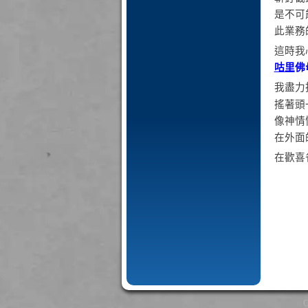
是不可
此業務
這時我
咕里
佛
我盡力
搖著頭
像神情
在外面
在歡喜
C