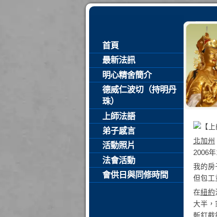
首頁
最新法訊
明心精舍簡介
德威仁波切（持明丹
珠）
上師法語
弟子感言
北加州
活動照片
2006
法會活動
我的房
會供日與同修時間
但包工
在
紐約
大半，
斬釘截