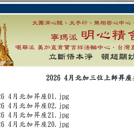
2026 4月北加三位上師昇