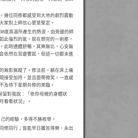
。幾位同修都感受到大地的劇烈震動
大家對上師信心更是堅定。
38度高溫所產生的熱浪，由旁邊的師
如此強烈的氣。就在想完的一剎那，
。此時通體舒暢，其樂無比，心安無
音依然在耳邊響起，但這一切都未進
的無影無蹤了。修法前，躺在床上痛
現接受加持，並且面帶微笑，一直感
不及待下星期共修的來臨。
保留對我說：「依你母親的身體狀
月看看狀況」。
自己的經驗，多得不勝枚舉。
同修同行；皆能早日離苦得樂，永出