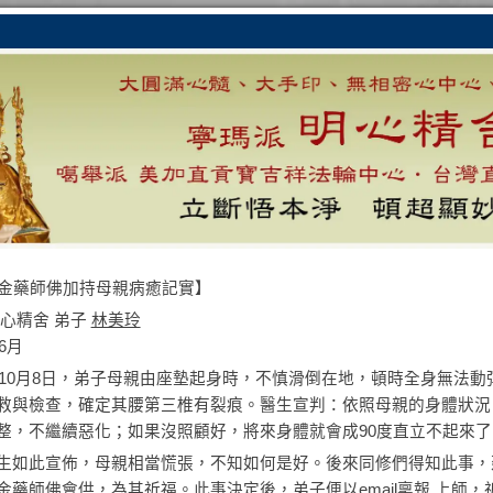
心精舍 弟子
林美玲
年6月
7年10月8日，弟子母親由座墊起身時，不慎滑倒在地，頓時全身無法
救與檢查，確定其腰第三椎有裂痕。醫生宣判：依照母親的身體狀況
整，不繼續惡化；如果沒照顧好，將來身體就會成90度直立不起來了
生如此宣佈，母親相當慌張，不知如何是好。後來同修們得知此事，
金藥師佛
會供，為其祈福。此事決定後，弟子便以email稟報 上師