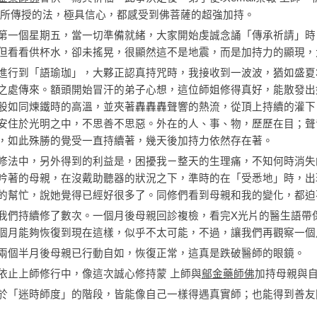
師所傳授的法，極具信心，都感受到佛菩薩的超強加持。
第一個星期五，當一切準備就緒，大家開始虔誠念誦「傳承祈請」時
但看看供杯水，卻未搖晃，很顯然這不是地震，而是加持力的顯現，
進行到「語瑜珈」，大夥正認真持咒時，我接收到一波波，猶如盛夏
之處傳來。額頭開始冒汗的弟子心想，這位師姐修得真好，能散發出
股如同煉鐵時的高溫，並夾著轟轟轟聲響的熱流，從頂上持續的灌下
安住於光明之中，不思善不思惡。外在的人、事、物，歷歷在目；聲
，如此殊勝的覺受一直持續著，幾天後加持力依然存在著。
修法中，另外得到的利益是，困擾我ㄧ整天的生理痛，不知何時消失
吟著的母親，在沒戴助聽器的狀況之下，準時的在「受悉地」時，出
的幫忙，說她覺得已經好很多了。同修們看到母親和我的變化，都迫
我們持續修了數次。一個月後母親回診複檢，看完X光片的醫生語帶
個月能夠恢復到現在這樣，似乎不太可能，不過，讓我們再觀察一個
兩個半月後母親已行動自如，恢復正常，這真是跌破醫師的眼鏡。
依止上師修行中，像這次誠心修持蒙 上師與
鄔金藥師佛
加持母親與
於「迷時師度」的階段，皆能像自己一樣得遇真實師；也能得到善友