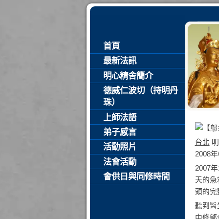
首頁
最新法訊
明心精舍簡介
德威仁波切（持明丹
珠）
上師法語
弟子感言
台北
明
活動照片
2008
法會活動
200
會供日與同修時間
天的急
頭的完
聽到醫
中修
鄔