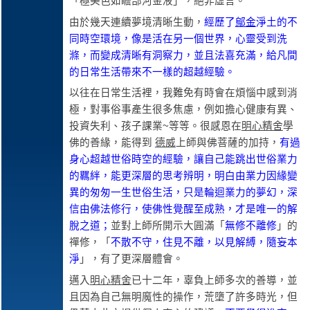
「極美色如瞻部河金液」，絕非虛言。
由於幾天連續夢境清晰生動，
經歷了
鄔金
淨土的不
同時空環境，像是活在另一個世界，心靈受到洗
滌，而變成清晰有洞察力，並且法喜充滿，給凡間
的日常生活帶來不一樣的超越經驗。
以往在日常生活裡，我難免有時會在煩惱中感到消
極，對事俗事產生很多焦慮，例如擔心健康有異、
投資失利、孩子課業~等等。很感恩在
明心精舍
學
佛的善緣，能得到
德威
上師與佛菩薩的加持，
有過
身心超越世俗時空的經驗，讓自己能跳出世俗業力
的羈絆，能更深層的思考辨明，明白由業力因緣變
異的匆匆一生世俗生活，只是輪迴業力的夢幻，深
信由佛法修行，使佛性覺醒至成熟，才是唯一的解
脫之道；
並對上師所開示大圓滿「
無修不離修
」的
禪修，「
不散不守，住見不離，以見解縛，隨妄本
淨
」，有了更深層體會。
邁入
明心精舍
已十二年，辜負上師多次的善導，並
且因為自己無明魔性的操作，荒墮了許多時光，但