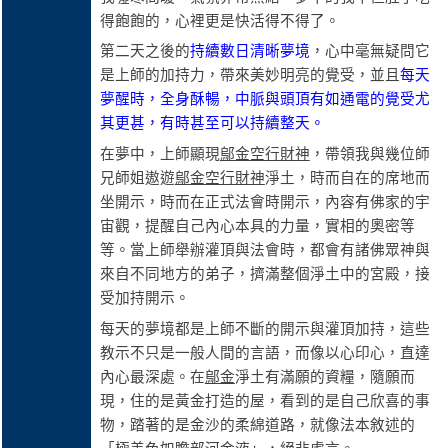
得飽飽的，心裡更是快活得不得了。
第二天之後的
持續數日清晰夢境
，心中毫無疑問它
是上師的加持力，帶來美妙明亮的覺受，並且
每天
夢醒時，全身酥暢，中脈與頭頂有如通電的覺受尤
其更甚，有時甚至可以持續整天。
在夢中，上師顯現
鄔金空行財神
，帶領我與幾位師
兄師姐遨遊
鄔金空行財神
淨土，時而自在的席地而
坐開示，時而在正式法會時開示，內容有佛家的宇
宙觀，提醒自己內心本具的力量，實相的奧密等
等。當上師舉辦灌頂與法會時，都會有諸佛眾神與
來自不同地方的弟子，擠滿整個淨土中的宮殿，接
受加持開示。
每天的夢境都是上師不斷的開示與灌頂加持，這些
教示不只是一般人間的言語，而像以心印心，直達
內心最深處。在
鄔金
淨土有滿願的資糧，隨願而
現，住的是黃金打造的屋，看到的是自己欣喜的事
物，踏著的是金沙的柔綿道路，就像法本敘述的