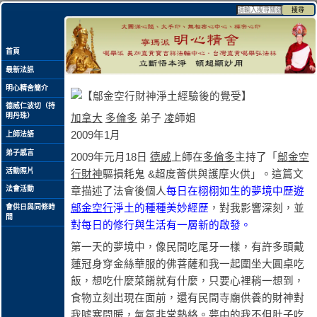
搜尋
首頁
最新法訊
明心精舍簡介
德威仁波切（持
明丹珠）
加拿大
多倫多
弟子
凌
師姐
2009年1月
上師法語
弟子感言
2009年元月18日
德威
上師在
多倫多
主持了「
鄔金空
活動照片
行財神
驅損耗鬼 &超度薈供與護摩火供」。這篇文
法會活動
章描述了法會後個人
每日在栩栩如生的夢境中歷遊
鄔金空行
淨土的種種美妙經歷
，對我影響深刻，並
會供日與同修時
間
對每日的修行與生活有一層新的啟發。
第一天的夢境中，像民間吃尾牙一樣，有許多頭戴
蓮冠身穿金絲華服的佛菩薩和我一起圍坐大圓桌吃
飯，想吃什麼菜餚就有什麼，只要心裡稍一想到，
食物立刻出現在面前，還有民間寺廟供養的財神對
我噓寒問暖，氣氛非常熱絡。夢中的我不但肚子吃