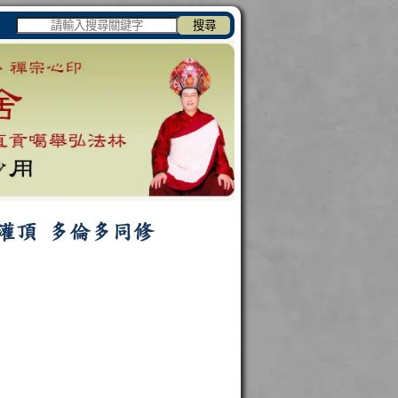
搜尋
灌頂
多倫多同修