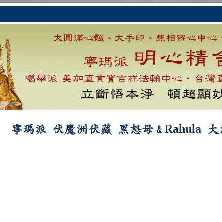
Rahula
寧瑪派 伏魔洲伏藏 黑怒母
大
&