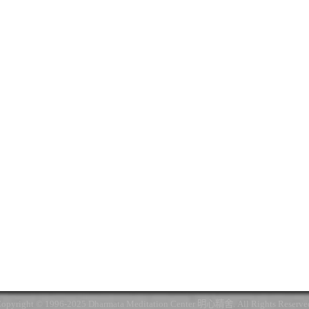
opyright © 1996-2025 Dharmata Meditation Center 明心精舍. All Rights Reserve