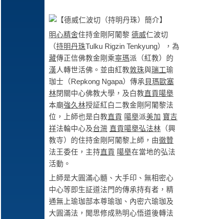
明心精舍
住持金剛阿闍黎
德威
仁波切
（
持明丹珠
Tulku Rigzin Tenkyung），為
藏
傳正信佛教金剛乘
寧瑪
派（紅教）的
漢
人轉世活佛。並由紅教
敦珠
與
瑞工
瑜
珈士（Repkong Ngapa）傳承
貝瑪歐塞
林
閉關中心佛教大學，及白教
直貢噶舉
本廟
強久林
授証紅白二教金剛阿闍黎法
位，上師也是白教
直貢
噶舉
派
美加
寶吉
祥
法輪中心及
台灣
直貢噶舉弘法林
（興
教寺）的住持金剛阿闍黎上師，由
徹贊
法王委任，主持
直貢
噶舉
在當地的弘法
活動。
上師是大圓滿心髓、大手印、無相密心
中心等即生証道法門的傳承持有者，精
通無上瑜珈部本尊瑜珈、內密六瑜珈及
大圓滿法，聞思修成熟明心悟道後轉法