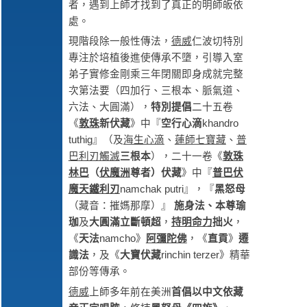
者，遇到上師才找到了真正的明師皈依
處。
現階段除一般性傳法，
德威
仁波切特別
專注於培植後進使傳承不墮，引導入室
弟子實修金剛乘三年閉關即身成就完整
次第法要（四加行、三根本、脈氣道、
六法、大圓滿），
特別
提倡
二十五卷
《
敦珠
新伏藏
》中『
空行心滴
khandro
tuthig』（及
海生心滴
、
蓮師七寶藏
、
普
巴
利刃觸滅
三根本
），二十一卷《
敦珠
林巴
（
伏魔洲
尊者
）伏藏
》中『
普巴
伏
魔天鐵利刃
namchak putri』，『
黑怒母
（藏音：摧媽那摩）』
施身法、本尊瑜
珈
及
大圓滿立斷
頓超
，
持明命力
拙火
，
《
天法
namcho》
阿彌陀佛
，《
直貢
》
遷
識法
，及《
大寶伏藏
rinchin terzer》精華
部份等傳承。
德威
上師多年前在美洲
首倡以中文依藏