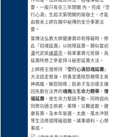
作佈壇，及詳細修持法，這種深秘法
要，一般只有在三年閉關 內，完成『空
行心滴』生起次第閉關的瑜珈士，才能
由根本上師在關中秘傳的支分事業法
要。
當傳法弘教大師健康壽命有障礙時，修
此『招魂延壽』以除障延壽。類似當初
漢
代武侯
諸葛亮
，殺業重壽元受損，為
延壽所修之參星拜斗秘密延壽大法。
上師將主壇修持『
空行心滴招魂延壽
』
大法送走替身，供養並遣除怨親債主衰
神病魔，解怨除障；助弟子及功德主攝
回失散在法界的
魂魄
及
生命力精華
，
增
福延壽
，使生命力堅固不動。同時迴向
同修功德主疾病、業障、災難退散，健
康長壽。及本年氣運、太歲、風水沖煞
等生活修道障礙退散，諸事順利，心想
事成。