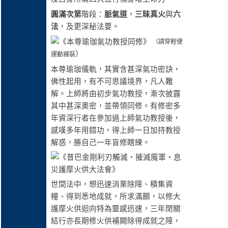
圓滿次第
階段：
脈氣道
，
三昧真火
與
六
法
，及更深秘法要。
（請穿輕便
）
運動褲裝
本尊瑜珈儀軌，其實含甚深氣功密訣，
佛性起用，有不可思議境界，凡人難
解。上師將由初步氣功教授，漸次披露
其中甚深奧密，並帶領同修。有修密多
年資深行者在參加過上師氣功教授後，
感嘆多年用錯功，得上師一日加持教授
解惑，勝自己一年盲修瞎練。
世間法中，想迅速消業除障、積集資
糧、得到悉地成就，所求滿願，以修大
護摩火供迴向特為靈感迅速，三年閉關
結行亦長期修火供補闕除得成就之障，