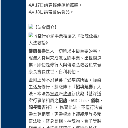
4月17日請穿輕便運動褲裝。
4月18日請帶會供食品。
健康長壽
是人一切所求中最重要的事，
暇滿人身用來成就世間事業、出世間道
業，即使是修行人與傳法弘教者也求健
康長壽長住世，自利利他。
金剛上師不忍見弟子受疾病所困，障礙
生活及修行，慈悲傳下『
招魂延壽
』大
法。本法為
寧瑪
派
敦珠
新伏藏【甚深道
空行
事業相屬之
招魂
儀軌
‧
（藏音：la lu）
賜長壽吉祥
】， 修習此法，不僅行法者
需本尊相應，更需根本上師親示許多秘
密法物、替身芻相、神魂物、食子等製