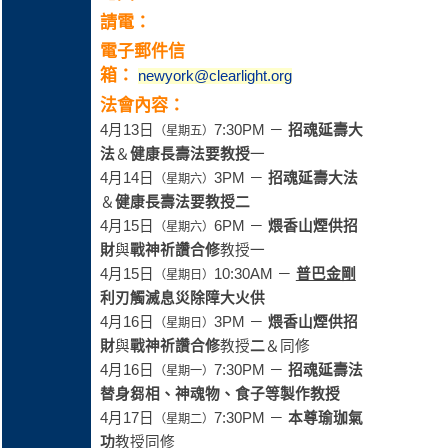
請電：
電子郵件信
箱：
newyork@clearlight.org
法會內容：
4月13日
7:30PM －
招魂延壽大
（星期五）
法
＆
健康長壽法要教授
一
4月14日
3PM －
招魂延壽大法
（星期六）
＆
健康長壽法要教授
二
4月15日
6PM －
煨香山煙供招
（星期六）
財
與
戰神祈讚合修
教授一
4月15日
10:30AM －
普巴金剛
（星期日）
利刃觸滅息災除障大火供
4月16日
3PM －
煨香山煙供招
（星期日）
財
與
戰神祈讚合修
教授
二
＆同修
4月16日
7:30PM －
招魂延壽法
（星期一）
替身芻相、神魂物、食子等製作教授
4月17日
7:30PM －
本尊瑜珈氣
（星期二）
功
教授同修