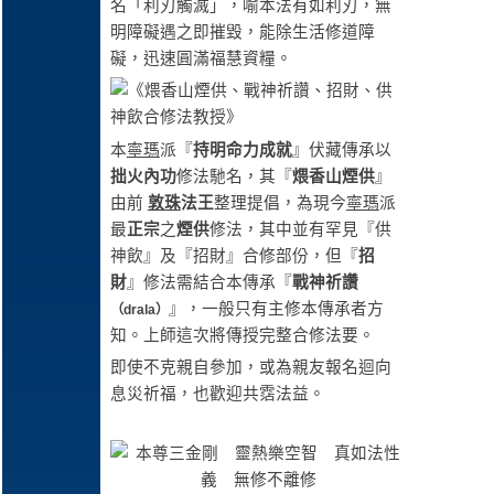
名「利刃觸滅」，喻本法有如利刃，無
明障礙遇之即摧毀，能除生活修道障
礙，迅速圓滿福慧資糧。
本
寧瑪
派『
持明命力成就
』伏藏傳承以
拙火內功
修法馳名，其『
煨香山煙供
』
由前
敦珠
法王
整理提倡，為現今
寧瑪
派
最
正宗
之
煙供
修法，其中並有罕見『供
神飲』及『招財』合修部份，但『
招
財
』修法需結合本傳承『
戰神祈讚
』，一般只有主修本傳承者方
（drala）
知。上師這次將傳授完整合修法要。
即使不克親自參加，或為親友報名迴向
息災祈福，也歡迎共霑法益。