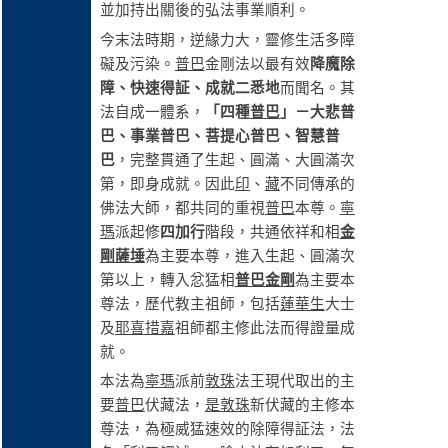
並加持出關後的弘法事業順利。
今末法時期，逆緣力大，靈修生活多障
礙及污染。
普巴
金剛法以最有效
降魔除
障、快速得証、成就二悉地
而聞名。其
法自成一體系，
「四種
普巴
」－大悲普
巴、事業普巴、菩提心普巴、智慧普
巴
，完整貫通了生起、圓滿、大圓滿次
第，即身成就。因此
印
、
藏
不同傳承的
佛法大師，都共同的重視
普巴
本尊。
寧
瑪
派起修
四加行
階段，共通依祥和相
金
剛薩埵
為主要本尊，進入生起、圓滿次
第以上，轉入忿猛相
普巴金剛
為主要本
尊法，歷代教主祖師，包括
蓮華生
大士
及
耶喜措嘉
祖師都主修此法而得證量成
就。
本法為
寧瑪
派前
敦珠
法王現代取出的主
要
普巴
伏藏法，
是敦珠
新伏藏的主修本
尊法，為極威猛速效的除障得証法，法