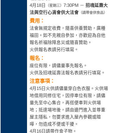
4月18日
7:30PM －
招魂延壽大
（星期三）
法與空行心滴會供大法會
（請帶會供食品）
費用：
法會無規定收費，隨喜供養贊助，廣種
福田。如不克親自參加，亦歡迎為自他
報名祈福除障息災或隨喜贊助。
火供報名表請另行填寫。
報名：
座位有限，請儘量事先報名。
火供及招魂延壽法報名表請另行填寫。
注意事項：
4月15日火供請儘量穿白色衣服。火供場
地借用同修住宅，因停車位有限，請儘
量先至中心集合，再搭便車到火供場
地；抵達場地後，請由邊門進入並尊重
屋主隱私，勿要求進入屋內參觀或暄
嘩，勿造成不便或干擾。
4月16日請帶作食子物。