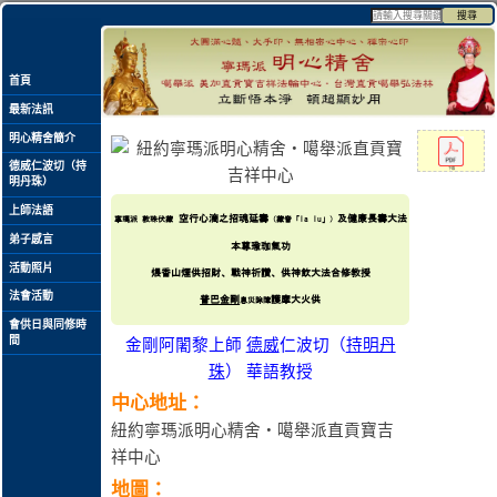
搜尋
首頁
最新法訊
明心精舍簡介
德威仁波切（持
下載
明丹珠）
上師法語
空行心滴之招魂延壽
及健康長壽大法
寧瑪派 敦珠伏藏
（藏音「la lu」）
弟子感言
本尊瑜珈氣功
活動照片
煨香山煙供招財、戰神祈讚、供神飲大法合修教授
法會活動
普巴金剛
護摩大火供
息災除障
會供日與同修時
間
金剛阿闍黎上師
德威
仁波切（
持明丹
珠
） 華語教授
中心地址：
紐約寧瑪派明心精舍‧噶舉派直貢寶吉
祥中心
地圖：