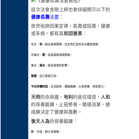
這次法會金剛上師也會詳細開示以下的
健康長壽
法要
：
依世俗諦因果定律，長壽或短壽，健康
或多病，都有其
前因後果
：
先天：
命
－過去身業累積，出生時已定的先天體質相貌。
先後天：
運
－成長過程環境際遇。
後天：
風水
－居住環境的影響。
陰德
：自己善惡行為。
今生所種的因
：生活飲食、運動鍛練、心性修養、善惡業力。
天時
的命與運，
地利
的居住環境，
人和
的保養鍛鍊，止惡修善，積德消業，總
成績決定了健康與壽數。
後天人為
的保養鍛鍊：
外
：守戒，修行消業障。