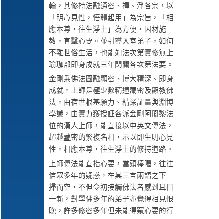
輪，其修持法融通密、禪、淨各宗，以
「明心見性，悟體起用」為宗旨，「相
應本尊，往生淨土」為方便，因材施
教，直擊心要。並引導入室弟子，如何
不離世俗生活，也能如法次第實修無上
瑜珈部即身成就三年閉關各次第法要。
金剛乘佛法圓融顯密、博大精深、即身
成就，上師是極少數精通藏密及顯教佛
法，由宿世根基願力、精深証量與淵博
學識，由實力獲授証各派金剛阿闍黎法
位的漢人上師，能直接以中英文傳法，
超越
藏
密的繁複名相，示以即生明心見
性，相應本尊，往生淨土的修持道路。
上師傳法能直指心要，當頭棒喝，往往
信眾多年的疑惑，在其三言兩語之下一
掃而空，不但令初接觸佛法者感到耳目
一新，對學佛多年的弟子亦覺得相見恨
晚，許多修密多年但未能得窺心要的行