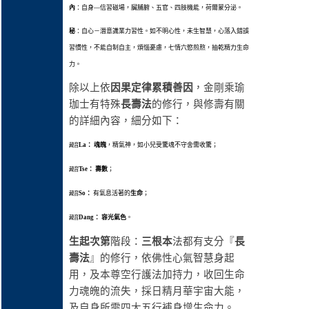
內
：自身—信習磁場，臟脯腑、五官、四肢機能，荷爾蒙分泌。
秘
：自心－潛意識業力習性。如不明心性，未生智慧，心落入錯誤
習慣性，不能自制自主，煩惱憂慮，七情六慾煎熬，抽乾精力生命
力。
除以上依
因果定律累積善因
，金剛乘瑜
珈士有特殊
長壽法
的修行，與修壽有關
的詳細內容，細分如下：
La：
魂魄
，精氣神，如小兒受驚魂不守舍需收驚；
藏音
Tse：
壽數
；
藏音
So：
有氣息活著的
生命
；
藏音
Dang：
容光氣色
。
藏音
生起次第
階段：
三根本
法都有支分『
長
壽法
』的修行，依佛性心氣智慧身起
用，及本尊空行護法加持力，收回生命
力魂魄的流失，採日精月華宇宙大能，
及自身所需四大五行補身增生命力。