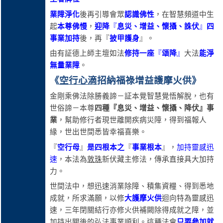
業障淨化
後再引導會眾
認識佛性
，在智慧頻道中生
起
本尊佛慢
，
迎降
『
息災、增益、懷攝、誅伏
』
四
事業加持
後，再『
披甲護身
』。
由有証德上師主壇如法
修持一座
『
頌降
』
大法
能淨
無量業障
。
《
空行
心滴
招納福祿
增益護摩火供
》
金剛乘佛法除勝義諦－証本覺智慧覺悟解脫，也有
世俗諦－本尊
四種『息災、增益、懷攝、降伏』事
業
，幫助修行者現世離開疾病災障，得到福報人
緣，世出世間悉皆幸福喜樂。
『
空行母
』
是四根本之
『
事業根本
』，
加持靈感迅
速
，本法為
敦珠
新伏藏主修法，傳承直接具大加持
力。
世間法中，想迅速消業除障、積集資糧、得到悉地
成就，所求滿願，以修
大護摩火供
迴向特為靈感迅
速，三年閉關結行亦修火供補闕除得成就之障，並
加持出關後的弘法事業順利。這種法會
只要參加就