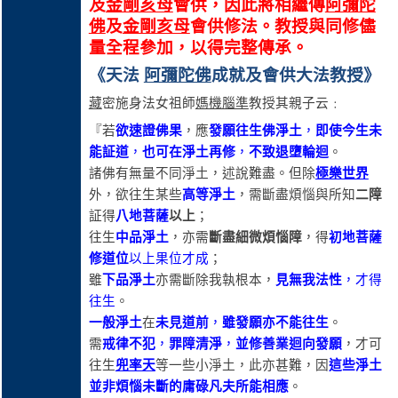
及
金剛亥母
會供，因此將相繼傳
阿彌陀
佛
及
金剛亥母
會供修法
。教授與同修儘
量全程參加，以得完整傳承。
《天法
阿彌陀佛
成就
及
會供大法教授》
藏
密施身法女祖師
媽機腦準
教授其親子云﹕
『若
欲速證佛果
，應
發願往生佛淨土
，
即使今生未
能証道
，
也可在淨土再修
，
不致退墮輪迴
。
諸佛有無量不同淨土，述說難盡。但除
極樂世界
外，欲往生某些
高等淨土
，需斷盡煩惱與所知
二障
証得
八地菩薩
以上
；
往生
中品淨土
，亦需
斷盡細微煩惱障
，得
初地菩薩
修道位
以上果位才成
；
雖
下品淨土
亦需斷除我執根本，
見無我法性
，才得
往生
。
一般淨土
在
未見道前
，
雖發願亦不能往生
。
需
戒律不犯
，
罪障清淨
，
並修善業迴向發願
，才可
往生
兜率天
等一些小淨土，此亦甚難，因
這些淨土
並非煩惱未斷的庸碌凡夫所能相應
。