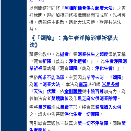
以閉關結行同修『
阿彌陀佛
會供
＆
超度大法
』之吉
祥緣起，迴向加持同修遷識閉關開頂成就，先祖護
持，怨親債主退散。遇此大法宏傳，歡迎共沾法
益。
《『
頌降
』：為
生者淨障消業祈福
大
法》
藏傳佛教中，為
逝者
亡靈
消業往生
之
超度
儀軌又稱
『藏音
新降
（義為：
淨化逝者
）』， 為
生者淨障消
業祈福
儀軌稱『藏音
頌降
（義為：
淨化生者
）』。
世俗
所求不能滿願
，主要因為
業障未消
，『
頌降
』
為
無上消業大法
， 本法為
寧瑪
派祖師
米局多傑
『
天法
』
伏藏
，依
金剛薩埵
與
中陰百尊
加持力，為
參加法會者
焚燒牌位
及作
黑芝麻火供消業除障
。
需將
黑芝麻
堆成
黑蠍子
形，將會眾
業障攝入火供
之，請火中佛菩薩
淨化生者一切罪障
。
再引導會眾觀修三昧真火
焚一切不淨業障
，同時
焚
生者牌位
。