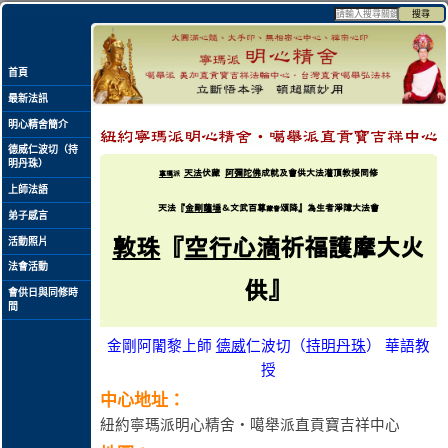
搜尋
首頁
最新法訊
明心精舍簡介
德威仁波切（持
明丹珠）
天法
伏藏
阿彌陀佛
成就
及
會供
大法
灌頂
教授同修
寧瑪
派
上師法語
天法
『
金剛薩埵
＆
文武百尊
頌降』為生者淨障
大
法
會
藏音
弟子感言
敦珠
『
空行心滴
祈福護摩大火
活動照片
法會活動
供
』
會供日與同修時
間
金剛阿闍黎上師
德威
仁波切（
持明丹珠
） 華語教
授
中心地址：
紐約寧瑪派明心精舍‧噶舉派直貢寶吉祥中心