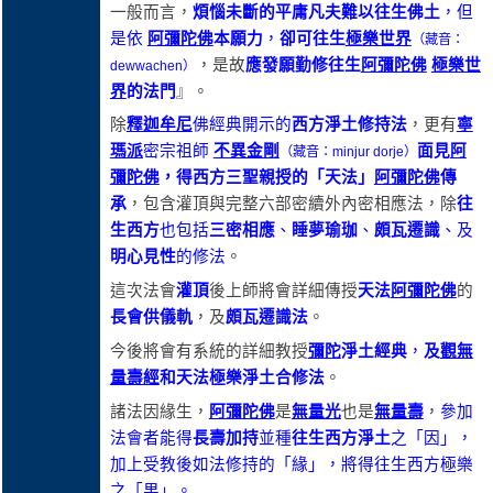
一般而言，
煩惱未斷的平庸凡夫難以往生佛土
，但
是依
阿彌陀佛
本願力
，
卻可往生
極樂世界
（藏音：
，是故
應發願勤修往生
阿彌陀佛
極樂世
dewwachen）
界
的法門
』。
除
釋迦牟尼
佛經典開示的
西方淨土修持法
，更有
寧
瑪派
密宗祖師
不異金剛
面見
阿
（藏音：minjur dorje）
彌陀佛
，得西方三聖親授的「天法」
阿彌陀佛
傳
承
，包含灌頂與完整六部密續外內密相應法，除
往
生西方
也包括
三密相應
、
睡夢瑜珈
、
頗瓦遷識
、及
明心見性
的修法
。
這次法會
灌頂
後上師將會詳細傳授
天法
阿彌陀佛
的
長會供儀軌
，及
頗瓦遷識法
。
今後將會有系統的詳細教授
彌陀
淨土經典
，
及
觀無
量壽經
和天法極樂淨土合修法
。
諸法因緣生，
阿彌陀佛
是
無量光
也是
無量壽
，
參加
法會者能得
長壽加持
並種
往生西方淨土
之「因」，
加上受教後如法修持的「緣」，將得往生西方極樂
之「果」。