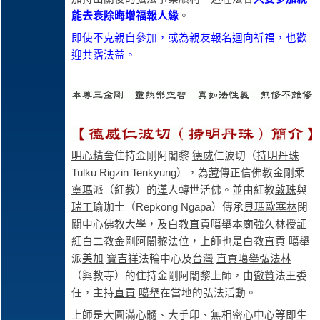
能去衰除晦增福報人緣
。
即使不克親自參加，或為親友報名迴向祈福，也歡
迎共霑法益。
明心精舍
住持金剛阿闍黎
德威
仁波切（
持明丹珠
Tulku Rigzin Tenkyung），為
藏
傳正信佛教金剛乘
寧瑪
派（紅教）的
漢
人轉世活佛。並由紅教
敦珠
與
瑞工
瑜珈士（Repkong Ngapa）傳承
貝瑪歐塞林
閉
關中心佛教大學，及白教
直貢噶舉
本廟
強久林
授証
紅白二教金剛阿闍黎法位，上師也是白教
直貢
噶舉
派
美加
寶吉祥
法輪中心及
台灣
直貢噶舉弘法林
（興教寺）的住持金剛阿闍黎上師，由
徹贊
法王委
任，主持
直貢
噶舉
在當地的弘法活動。
上師是大圓滿心髓、大手印、無相密心中心等即生