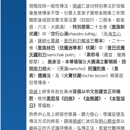
現階段除一般性傳法，
德威
仁波切特別專注於培植
後進使傳承不墮，引導入室弟子實修金剛乘三年閉
關即身成就完整次第法要（四加行、三根本、脈氣
道、六法、大圓滿），
特別
提倡
二十五卷《
敦珠
新
伏藏
》中『
空行心滴
khandro tuthig』（及
海生心
滴
、
蓮師七寶藏
、
普巴
利刃觸滅
三根本
），二十一
卷《
敦珠林巴
（
伏魔洲
尊者
）伏藏
》中『
普巴
伏魔
天鐵利刃
namchak putri』，『
黑怒母
（藏音：摧媽
那摩）』
施身法、本尊瑜珈
及
大圓滿立斷
頓超
，
持
明命力
拙火
，《
天法
namcho》
阿彌陀佛
，《
直
貢
》
遷識法
，及《
大寶伏藏
rinchin terzer》精華部
份等傳承。
德威
上師多年前在美洲
首倡以中文依藏音正宗唱
腔
，修持
黑怒母
《
四施
》、《
金剛藏
》、《
本智旭
日
》
等儀軌。
熟悉中心及上師宿世根基、願力發心、學識証德及
傳法方式的師長，讚揚
德威
仁波切及
明心精舍
是以
最純正的方式護持傳承、弘傳正法，是當代難得聞