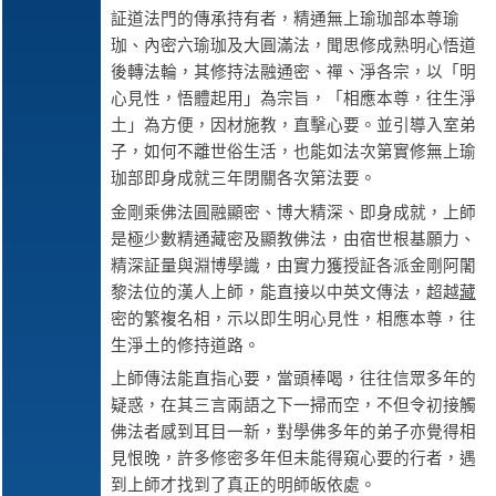
証道法門的傳承持有者，精通無上瑜珈部本尊瑜
珈、內密六瑜珈及大圓滿法，聞思修成熟明心悟道
後轉法輪，其修持法融通密、禪、淨各宗，以「明
心見性，悟體起用」為宗旨，「相應本尊，往生淨
土」為方便，因材施教，直擊心要。並引導入室弟
子，如何不離世俗生活，也能如法次第實修無上瑜
珈部即身成就三年閉關各次第法要。
金剛乘佛法圓融顯密、博大精深、即身成就，上師
是極少數精通藏密及顯教佛法，由宿世根基願力、
精深証量與淵博學識，由實力獲授証各派金剛阿闍
黎法位的漢人上師，能直接以中英文傳法，超越
藏
密的繁複名相，示以即生明心見性，相應本尊，往
生淨土的修持道路。
上師傳法能直指心要，當頭棒喝，往往信眾多年的
疑惑，在其三言兩語之下一掃而空，不但令初接觸
佛法者感到耳目一新，對學佛多年的弟子亦覺得相
見恨晚，許多修密多年但未能得窺心要的行者，遇
到上師才找到了真正的明師皈依處。