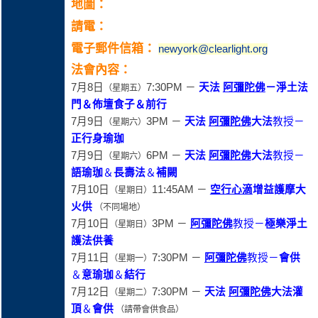
地圖：
請電：
電子郵件信箱：
newyork@clearlight.org
法會內容：
7月8日
7:30PM －
天法
阿彌陀佛
－
淨土法
（星期五）
門
＆
佈壇食子
＆
前行
7月9日
3PM －
天法
阿彌陀佛
大法
教授－
（星期六）
正行身瑜珈
7月9日
6PM －
天法
阿彌陀佛
大法
教授－
（星期六）
語
瑜珈
＆
長壽法
＆
補闕
7月10日
11:45AM －
空行心滴
增益護摩大
（星期日）
火供
（不同場地）
7月10日
3PM －
阿彌陀佛
教授－
極樂淨土
（星期日）
護法供養
7月11日
7:30PM －
阿彌陀佛
教授－
會供
（星期一）
＆
意瑜珈
＆
結行
7月12日
7:30PM －
天法
阿彌陀佛
大法灌
（星期二）
頂
＆
會供
（請帶會供食品）