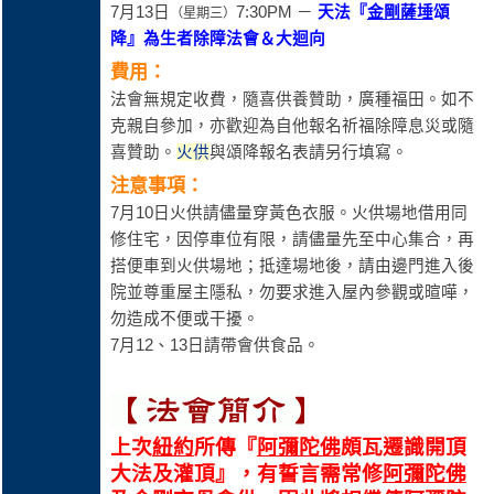
7月13日
7:30PM －
天法
『
金剛薩埵
頌
（星期三）
降
』為生者除障法
會
＆
大迴向
費用：
法會無規定收費，隨喜供養贊助，廣種福田。如不
克親自參加，亦歡迎為自他報名祈福除障息災或隨
喜贊助。
火供
與頌降報名表請另行填寫。
注意事項：
7月10日火供請儘量穿黃色衣服。火供場地借用同
修住宅，因停車位有限，請儘量先至中心集合，再
搭便車到火供場地；抵達場地後，請由邊門進入後
院並尊重屋主隱私，勿要求進入屋內參觀或暄嘩，
勿造成不便或干擾。
7月12、13日請帶會供食品。
上次
紐約
所傳
『
阿彌陀佛
頗瓦遷識開頂
大
法
及
灌頂
』
，有
誓言需常修
阿彌陀佛