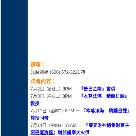
請電：
Julie
師姐 (626) 572-3221 夜
法會內容：
7月2日
8PM －
『
普巴金剛
』
會供
（星期二
）
7月9日
8PM －
『
本尊法海
精髓日課
』
（星期二
）
教授
7月11日
8PM －
『
本尊法海
精髓日課
』
（星期四
）
教授同修
7月14日
11AM －
『
藥叉財神總集財寶主
（星期日
）
阿巴囉濟達
』
增益護摩大火供