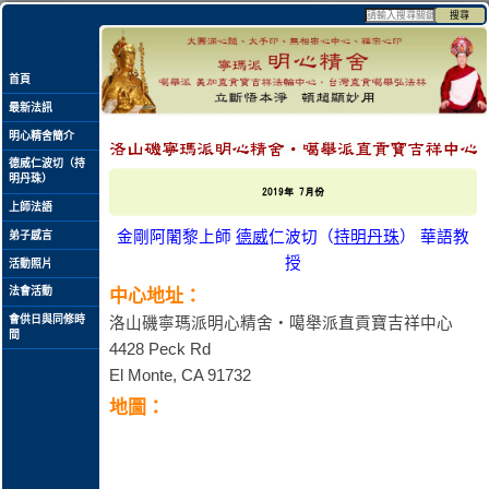
搜尋
首頁
最新法訊
明心精舍簡介
德威仁波切（持
明丹珠）
2019年 7
月份
上師法語
金剛阿闍黎上師
德威
仁波切（
持明丹珠
） 華語教
弟子感言
授
活動照片
法會活動
中心地址：
會供日與同修時
洛山磯寧瑪派明心精舍‧噶舉派直貢寶吉祥中心
間
4428 Peck Rd
El Monte, CA 91732
地圖：