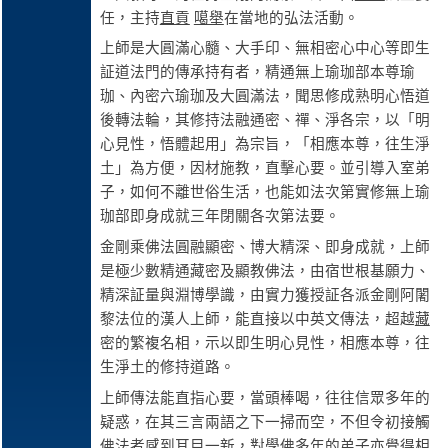
任，主持
直貢
噶舉
在當地的弘法活動。
上師是大圓滿心髓、大手印、無相密心中心等即生
証道法門的傳承持有者，精通無上瑜珈部本尊瑜
珈、內密六瑜珈及大圓滿法，聞思修成熟明心悟道
後轉法輪，其修持法融通密、禪、淨各宗，以「明
心見性，悟體起用」為宗旨，「相應本尊，往生淨
土」為方便，因材施教，直擊心要。並引導入室弟
子，如何不離世俗生活，也能如法次第實修無上瑜
珈部即身成就三年閉關各次第法要。
金剛乘佛法圓融顯密、博大精深、即身成就，上師
是極少數精通藏密及顯教佛法，由宿世根基願力、
精深証量與淵博學識，由實力獲授証各派金剛阿闍
黎法位的漢人上師，能直接以中英文傳法，超越
藏
密的繁複名相，示以即生明心見性，相應本尊，往
生淨土的修持道路。
上師傳法能直指心要，當頭棒喝，往往信眾多年的
疑惑，在其三言兩語之下一掃而空，不但令初接觸
佛法者感到耳目一新，對學佛多年的弟子亦覺得相