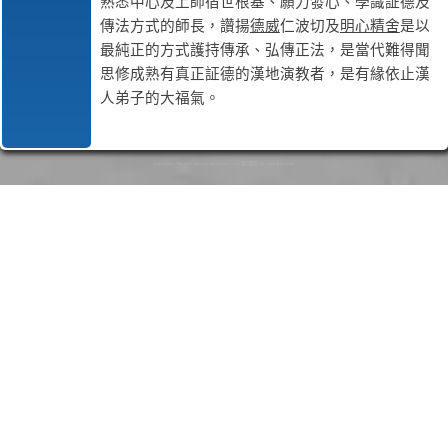
熟悉中心及上師宿世根基、願力發心、學識証德及
傳法方式的師長，讚揚
德威
仁波切及
明心精舍
是以
最純正的方式護持傳承、弘傳正法，是當代難得聞
思修成熟有真正証德的漢地演教者，是有緣依止漢
人弟子的大福氣。
Copyright © 1996-2025 Dharmata Meditation Center 明心精舍. All Rights Reserved.