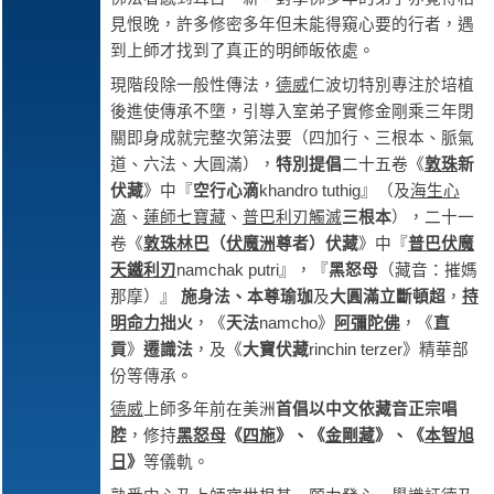
見恨晚，許多修密多年但未能得窺心要的行者，遇
到上師才找到了真正的明師皈依處。
現階段除一般性傳法，
德威
仁波切特別專注於培植
後進使傳承不墮，引導入室弟子實修金剛乘三年閉
關即身成就完整次第法要（四加行、三根本、脈氣
道、六法、大圓滿），
特別
提倡
二十五卷《
敦珠
新
伏藏
》中『
空行心滴
khandro tuthig』（及
海生心
滴
、
蓮師七寶藏
、
普巴
利刃觸滅
三根本
），二十一
卷《
敦珠林巴
（
伏魔洲
尊者
）伏藏
》中『
普巴
伏魔
天鐵利刃
namchak putri』，『
黑怒母
（藏音：摧媽
那摩）』
施身法、本尊瑜珈
及
大圓滿立斷
頓超
，
持
明命力
拙火
，《
天法
namcho》
阿彌陀佛
，《
直
貢
》
遷識法
，及《
大寶伏藏
rinchin terzer》精華部
份等傳承。
德威
上師多年前在美洲
首倡以中文依藏音正宗唱
腔
，修持
黑怒母
《
四施
》、《
金剛藏
》、《
本智旭
日
》
等儀軌。