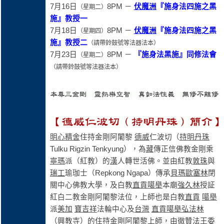
7月16日
8PM －
伏魔洲
『
施身法四施
之
黑
（星期二
）
施
』
教授一
7月18日
8PM －
伏魔洲
『
施身法四施
之
黑
（星期四
）
施
』
教授二
（請帶鈴鼓號等法器法本）
7月23日
8PM －
『
施身法黑施
』
同修法會
（星期二
）
（請帶鈴鼓號等法器法本）
明心精舍
住持金剛阿闍黎
德威
仁波切（
持明丹珠
Tulku Rigzin Tenkyung），為
藏
傳正信佛教金剛乘
寧瑪
派（紅教）的
漢
人轉世活佛。並由紅教
敦珠
與
瑞工
瑜珈士（Repkong Ngapa）傳承
貝瑪歐塞林
閉
關中心佛教大學，及白教
直貢噶舉
本廟
強久林
授証
紅白二教金剛阿闍黎法位，上師也是白教
直貢
噶舉
派
美加
寶吉祥
法輪中心及
台灣
直貢噶舉弘法林
（興教寺）的住持金剛阿闍黎上師，由
徹贊
法王委